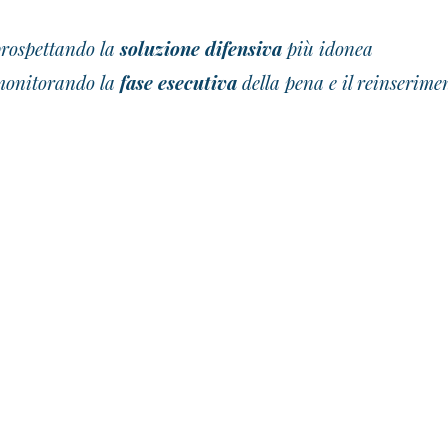
rospettando la
soluzione difensiva
più idonea
monitorando la
fase esecutiva
della pena e il reinserime