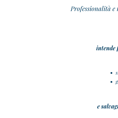
Professionalità e 
intende
g
e
salvag