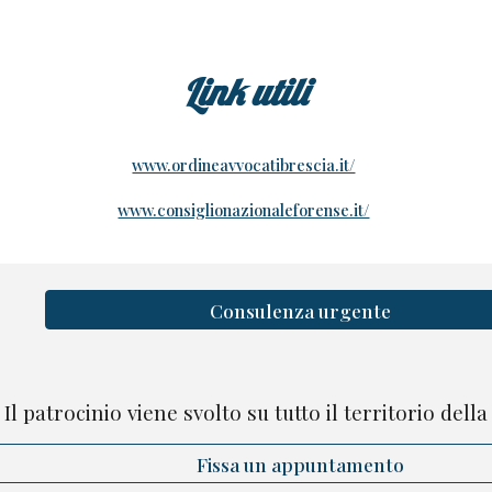
Link
utili
www.ordineavvocatibrescia.it/
www.consiglionazionaleforense.it/
Consulenza urgente
Il patrocinio viene svolto su tutto il territorio dell
Fissa un appuntamento